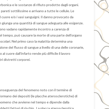
arbonica e le sostanze di rifiuto prodotte dagli organi.
pareti sottilissime e arrivano a tutte le cellule.
Le
 cuore e/o i vasi sanguigni.
Il danno provocato da
non giunga una quantità di sangue adeguata alle esigenze.
uiscono vadano rapidamente incontro a carenza di
el tempo, può causare la morte di una parte dell'organo
ovascolari. Nel primo caso la malattia determina una
zione del flusso di sangue a livello di una delle coronarie,
al cuore dall'infarto rende più difficile il lavoro
i distretti corporei.
la conseguenza del fenomeno noto con il termine di
 formano dei depositi (le placche aterosclerotiche) di
enomeno che avviene nel tempo e dipende dalla
ddetti fattori di rischio . La placca aterosclerotica