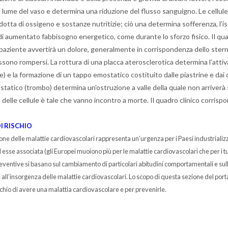
il lume del vaso e determina una riduzione del flusso sanguigno. Le cellul
idotta di ossigeno e sostanze nutritizie; ciò una determina sofferenza, l’
 di aumentato fabbisogno energetico, come durante lo sforzo fisico. Il qua
Il paziente avvertirà un dolore, generalmente in corrispondenza dello stern
ossono rompersi. La rottura di una placca aterosclerotica determina l’att
te) e la formazione di un tappo emostatico costituito dalle piastrine e dai
tatico (trombo) determina un'ostruzione a valle della quale non arriverà 
delle cellule è tale che vanno incontro a morte. Il quadro clinico corrispo
I RISCHIO
ne delle malattie cardiovascolari rappresenta un’urgenza per i Paesi industrializzati
 esse associata (gli Europei muoiono più per le malattie cardiovascolari che per i 
reventive si basano sul cambiamento di particolari abitudini comportamentali e sul
all’insorgenza delle malattie cardiovascolari. Lo scopo di questa sezione del port
ischio di avere una malattia cardiovascolare e per prevenirle.