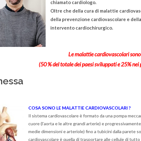
chiamato
cardiologo
.
Oltre che della cura di malattie cardiovas
della
prevenzione
cardiovascolare e dell
intervento cardiochirurgico.
Le
malattie cardiovascolari
sono
(50 % del totale dei paesi sviluppati e 25% nei p
messa
COSA SONO
LE MALATTIE CARDIOVASCOLARI
?
Il sistema cardiovascolare è formato da una pompa meccanic
cuore (l'aorta e le altre grandi arterie) e progressivamente
medie dimensioni e arteriole) fino a tubicini dalla parete sot
cardiovascolare è quella di trasportare alle cellule di tutt