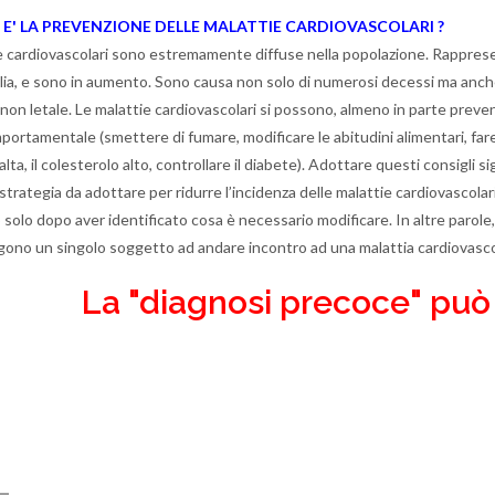
 E' LA PREVENZIONE DELLE MALATTIE CARDIOVASCOLARI ?
e cardiovascolari sono estremamente diffuse nella popolazione. Rappresent
talia, e sono in aumento. Sono causa non solo di numerosi decessi ma anche d
 non letale. Le malattie cardiovascolari si possono, almeno in parte preven
portamentale (smettere di fumare, modificare le abitudini alimentari, fare a
lta, il colesterolo alto, controllare il diabete). Adottare questi consigli
e strategia da adottare per ridurre l’incidenza delle malattie cardiovasco
 solo dopo aver identificato cosa è necessario modificare. In altre parole,
ono un singolo soggetto ad andare incontro ad una malattia cardiovascol
La "diagnosi precoce" può s