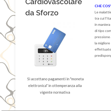
Cardiovascolare
C
HE COS'
da Sforzo
Le malatti
tra cui l'I
in maniera
di tipo com
pressione a
la miglior
effettuato
predispong
Si accettano pagamenti in "moneta
elettronica" in ottemperanza alla
vigente normativa