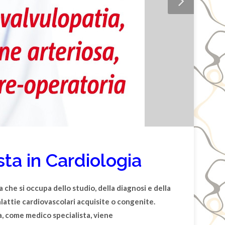
ista in Cardiologia
 che si occupa dello studio, della diagnosi e della
lattie cardiovascolari
acquisite o congenite.
a, come medico specialista, viene