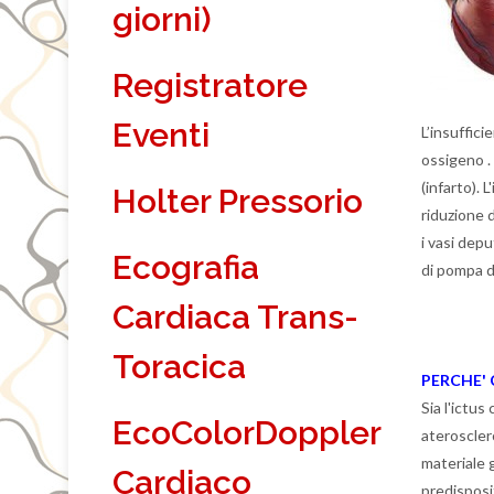
giorni)
Registratore
Eventi
L’insuffici
ossigeno
.
(infarto). 
Holter Pressorio
riduzione d
i vasi depu
Ecografia
di
pompa di
Cardiaca Trans-
Toracica
PERCHE'
Sia l'ictus
EcoColorDoppler
aterosclero
materiale 
Cardiaco
predisposiz