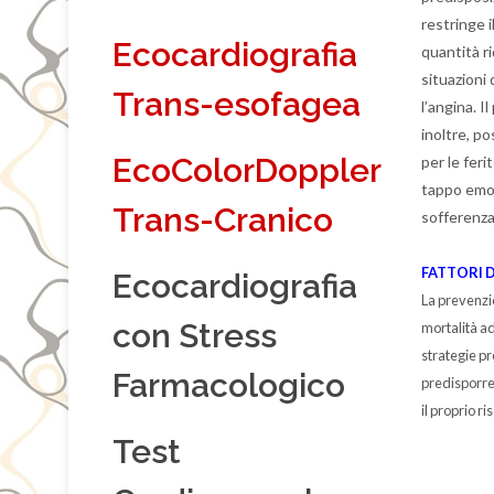
restringe 
Ecocardiografia
quantità r
situazioni
Trans-esofagea
l’angina. 
inoltre, p
EcoColorDoppler
per le feri
tappo emos
Trans-Cranico
sofferenza 
FATTORI D
Ecocardiografia
La prevenzio
con Stress
mortalità ad
strategie p
Farmacologico
predisporre 
il proprio r
Test