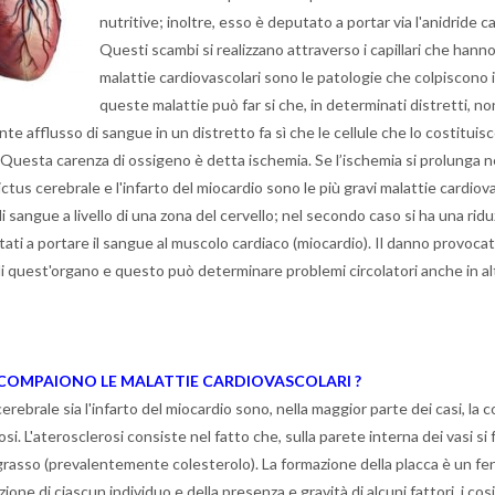
nutritive; inoltre, esso è deputato a portar via l'anidride c
Questi scambi si realizzano attraverso i capillari che hanno 
malattie cardiovascolari sono le patologie che colpiscono il
queste malattie può far si che, in determinati distretti, 
ente afflusso di sangue in un distretto fa sì che le cellule che lo costit
Questa carenza
di
ossigeno è detta ischemia. Se l’ischemia si prolunga n
L'ictus cerebrale e l'infarto del miocardio sono le più gravi malattie cardi
i sangue a livello di una zona del cervello; nel secondo caso si ha una ridu
tati a portare il sangue al muscolo cardiaco (miocardio). Il danno provocato 
 quest'organo e questo può determinare problemi circolatori anche in altr
 COMPAIONO LE MALATTIE CARDIOVASCOLARI ?
 cerebrale sia l'infarto del miocardio sono, nella maggior parte dei casi, 
si. L'aterosclerosi consiste nel fatto che, sulla parete interna dei vasi si
grasso (prevalentemente colesterolo). La formazione della placca è un f
ione di ciascun individuo e della presenza e gravità di alcuni fattori, i cosi